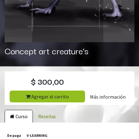
Concept art creature's
$
300,00
Agregar al carrito
Más información
Curso
Reseñas
De paga
V-LEARNING