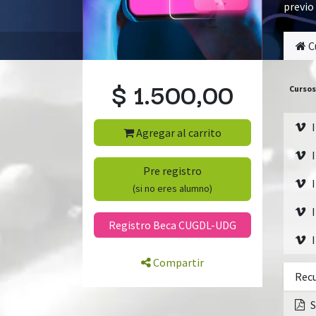
previo
C
$
1.500,00
Cursos
Agregar al carrito
Pre registro
(si no eres alumno)
Registro Beca CUGDL-UDG
Compartir
Rec
S