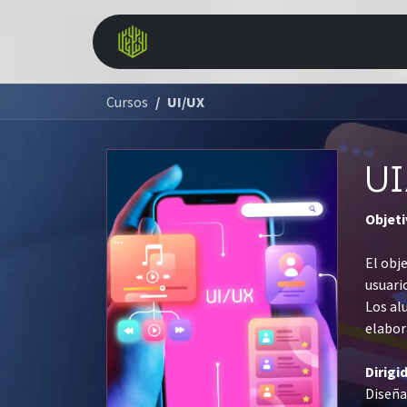
Ir al contenido
Inicio
Community
Cu
Cursos
UI/UX
UI
Objet
El obj
usuari
Los al
elabor
Dirigi
Diseña