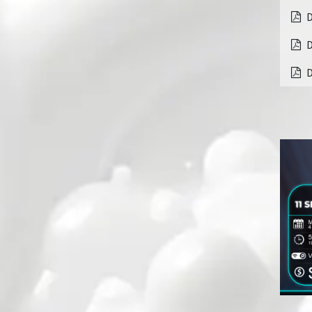
D
D
D